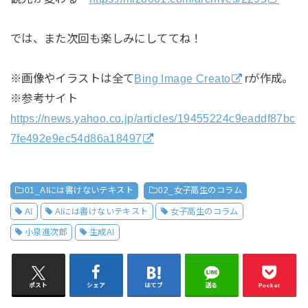
では、また次回も楽しみにしててね！
※画像やイラストは全て
Bing Image Creato
rが作成。
※参考サイト
https://news.yahoo.co.jp/articles/19455224c9eaddf87bc
7fe492e9ec54d86a18497
01_AIには書けないテキスト
02_女子高生のコラム
AI
AIには書けないテキスト
女子高生のコラム
小泉進次郎
生成AI
ポスト
シェア
はてブ
送る
Pocket